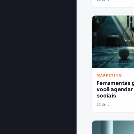
MARKETING
Ferramentas g
você agendar 
sociais
23 de jun.