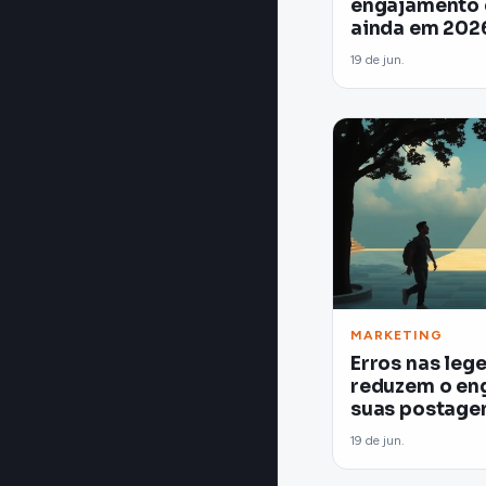
engajamento 
ainda em 202
19 de jun.
MARKETING
Erros nas leg
reduzem o en
suas postage
19 de jun.