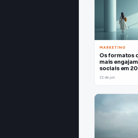
MARKETING
Os formatos 
mais engajam
sociais em 2
22 de jun.