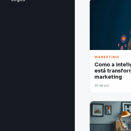
MARKETING
Como a intelig
está transfo
marketing
25 de jun.