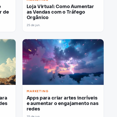
e
Loja Virtual: Como Aumentar
r de
as Vendas com o Tráfego
Orgânico
25 de jun.
MARKETING
ara
Apps para criar artes incríveis
des
e aumentar o engajamento nas
redes
25 de jun.