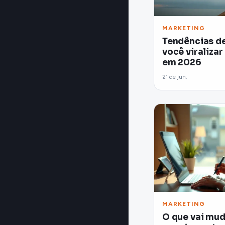
MARKETING
Tendências d
você viralizar
em 2026
21 de jun.
MARKETING
O que vai mud