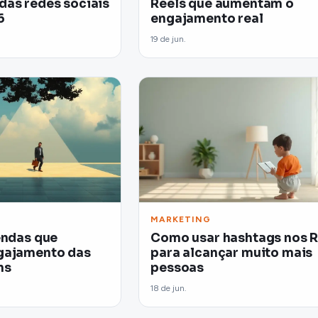
das redes sociais
Reels que aumentam o
6
engajamento real
19 de jun.
MARKETING
endas que
Como usar hashtags nos R
gajamento das
para alcançar muito mais
ns
pessoas
18 de jun.