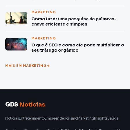
MARKETING
Como fazer uma pesquisa de palavras-
chave eficiente e simples
MARKETING
O que é SEO e como ele pode multiplicar o
seu tráfego orgânico
MAIS EM MARKETING
GDS
Notícias
Notícias
Entretenimento
Empreendedorismo
Marketing
Insights
Saúde