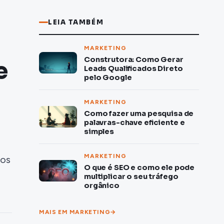
LEIA TAMBÉM
MARKETING
Construtora: Como Gerar
e
Leads Qualificados Direto
pelo Google
MARKETING
Como fazer uma pesquisa de
palavras-chave eficiente e
simples
MARKETING
tos
O que é SEO e como ele pode
multiplicar o seu tráfego
orgânico
MAIS EM MARKETING