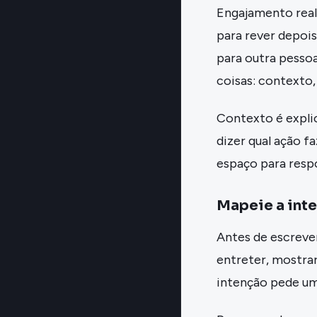
Engajamento real
para rever depoi
para outra pessoa
coisas: contexto,
Contexto é explic
dizer qual ação f
espaço para resp
Mapeie a int
Antes de escrever
entreter, mostrar
intenção pede um