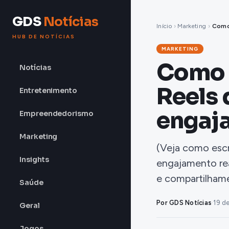
GDS
Notícias
Início
›
Marketing
›
Como
HUB DE NOTÍCIAS
MARKETING
Como 
Notícias
Reels
Entretenimento
engaj
Empreendedorismo
Marketing
(Veja como esc
Insights
engajamento rea
e compartilham
Saúde
Por GDS Notícias
·
19 d
Geral
Jogos