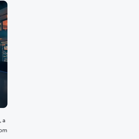
, a
com