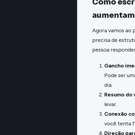
Como escr
aumentam 
Agora vamos ao p
precisa de estrut
pessoa responder
Gancho ime
Pode ser um
dia.
Resumo do v
levar.
Conexão com
você tenta f
Direção par