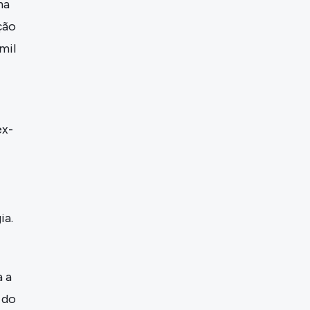
na
ção
mil
ex-
ia.
a a
 do