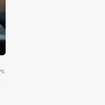
º),
.