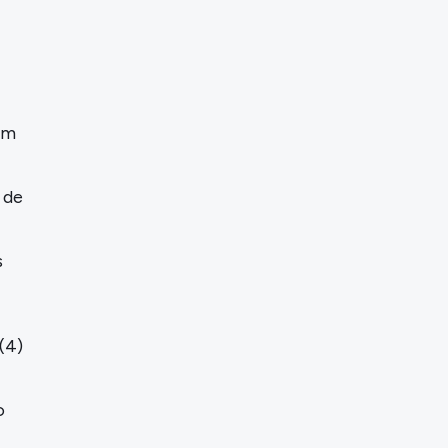
em
 de
s
(4)
o