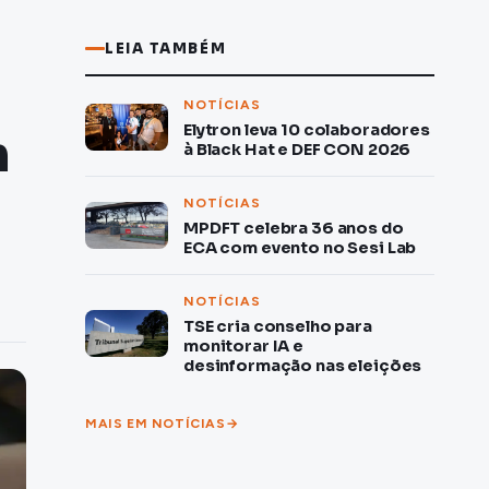
LEIA TAMBÉM
NOTÍCIAS
Elytron leva 10 colaboradores
m
à Black Hat e DEF CON 2026
NOTÍCIAS
MPDFT celebra 36 anos do
ECA com evento no Sesi Lab
NOTÍCIAS
TSE cria conselho para
monitorar IA e
desinformação nas eleições
MAIS EM NOTÍCIAS