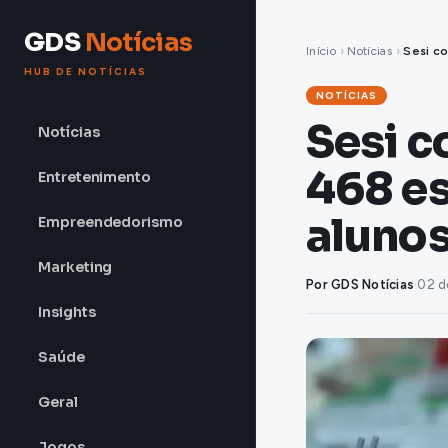
GDS
Notícias
Início
›
Notícias
›
Sesi c
HUB DE NOTÍCIAS
NOTÍCIAS
Sesi 
Notícias
468 es
Entretenimento
aluno
Empreendedorismo
Marketing
Por GDS Notícias
·
02 d
Insights
Saúde
Geral
Jogos