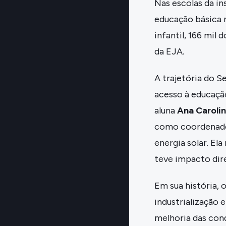
Nas escolas da in
educação básica 
infantil, 166 mil
da EJA.
A trajetória do S
acesso à educação
aluna
Ana Caroli
como coordenador
energia solar. Ela
teve impacto dire
Em sua história,
industrialização 
melhoria das cond