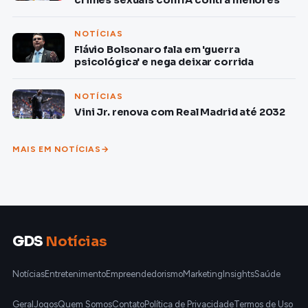
NOTÍCIAS
Flávio Bolsonaro fala em 'guerra
psicológica' e nega deixar corrida
NOTÍCIAS
Vini Jr. renova com Real Madrid até 2032
MAIS EM NOTÍCIAS
GDS
Notícias
Notícias
Entretenimento
Empreendedorismo
Marketing
Insights
Saúde
Geral
Jogos
Quem Somos
Contato
Política de Privacidade
Termos de Uso