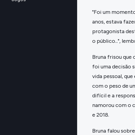
"Foi um momento 
anos, estava faz
protagonista dest
o público...", lemb
Bruna frisou que
foi uma decisão s
vida pessoal, que
com o peso de um
difícil e a respo
namorou com o cra
e 2018.
Bruna falou sobr