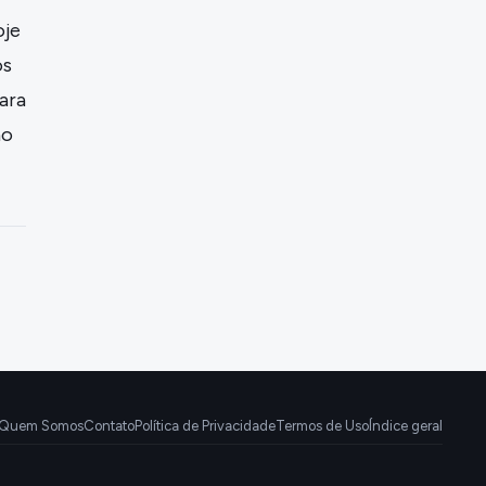
oje
os
ara
ão
Quem Somos
Contato
Política de Privacidade
Termos de Uso
Índice geral