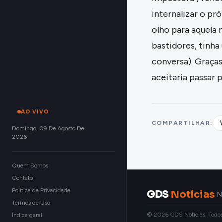
internalizar o pr
olho para aquela
bastidores, tinh
conversa). Graças
aceitaria passar p
AO VIVO
COMPARTILHAR:
Domingo, 09 De Agosto De
2026
Quem Somos
Contato
Política de Privacidade
GDS
Notícias
N
Termos de Uso
© 2026 GDS Notícias. Todos o
Índice geral