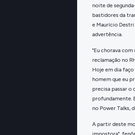
noite de segunda-
bastidores da tra
e Maurício Destri
advertência.
"Eu chorava com 
reclamação no RH
Hoje em dia faço
homem que eu prec
precisa passar o 
profundamente. E
no Power Talks, 
A partir deste m
impostora", fenô