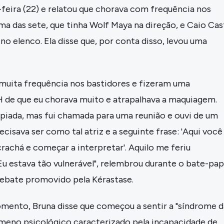
feira (22) e relatou que chorava com frequência nos
ma das sete, que tinha Wolf Maya na direção, e Caio Cas
 no elenco. Ela disse que, por conta disso, levou uma
muita frequência nos bastidores e fizeram uma
 de que eu chorava muito e atrapalhava a maquiagem.
 piada, mas fui chamada para uma reunião e ouvi de um
isava ser como tal atriz e a seguinte frase: 'Aqui você
crachá e começar a interpretar'. Aquilo me feriu
u estava tão vulnerável", relembrou durante o bate-pa
debate promovido pela Kérastase.
omento, Bruna disse que começou a sentir a "síndrome d
meno psicológico caracterizado pela incapacidade de