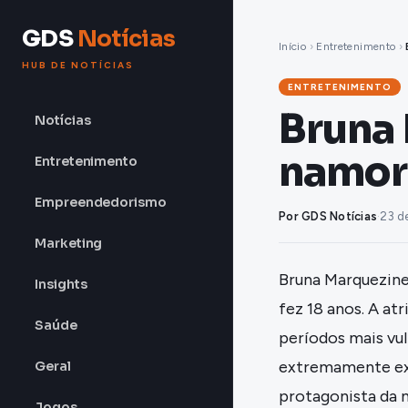
GDS
Notícias
Início
›
Entretenimento
›
HUB DE NOTÍCIAS
ENTRETENIMENTO
Bruna
Notícias
namor
Entretenimento
Empreendedorismo
Por GDS Notícias
·
23 d
Marketing
Bruna Marquezine
Insights
fez 18 anos. A at
Saúde
períodos mais vu
extremamente exp
Geral
protagonista da 
Jogos