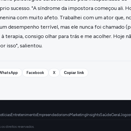
óprio sucesso. "A síndrome da impostora começou ali. H
 menina com muito afeto. Trabalhei com um ator que, n
a um desempenho terrível, mas ele nunca foi chamado (p
 à terapia, consigo olhar para trás e me acolher. Hoje n
or isso", salientou.
WhatsApp
Facebook
X
Copiar link
otícias
Entretenimento
Empreendedorismo
Marketing
Insights
Saúde
Geral
Jogos
s direitos reservados.