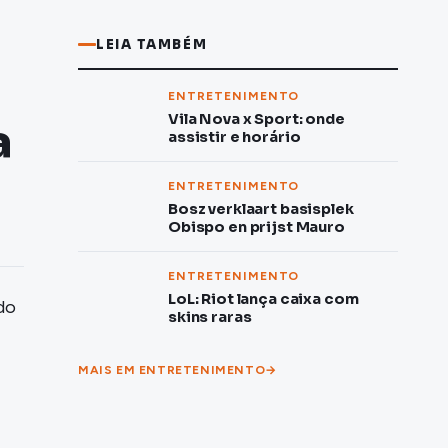
LEIA TAMBÉM
ENTRETENIMENTO
Vila Nova x Sport: onde
a
assistir e horário
ENTRETENIMENTO
Bosz verklaart basisplek
Obispo en prijst Mauro
ENTRETENIMENTO
LoL: Riot lança caixa com
do
skins raras
MAIS EM ENTRETENIMENTO