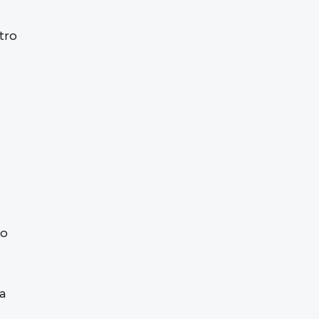
tro
po
a