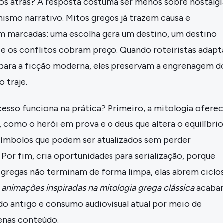
nos atrás? A resposta costuma ser menos sobre nostalgi
ismo narrativo. Mitos gregos já trazem causa e
 marcadas: uma escolha gera um destino, um destino
, e os conflitos cobram preço. Quando roteiristas adap
para a ficção moderna, eles preservam a engrenagem d
 traje.
esso funciona na prática? Primeiro, a mitologia ofere
, como o herói em prova e o deus que altera o equilíbrio
símbolos que podem ser atualizados sem perder
or fim, cria oportunidades para serialização, porque
 gregas não terminam de forma limpa, elas abrem ciclos
e animações inspiradas na mitologia grega clássica
acaba
 antigo e consumo audiovisual atual por meio de
penas conteúdo.