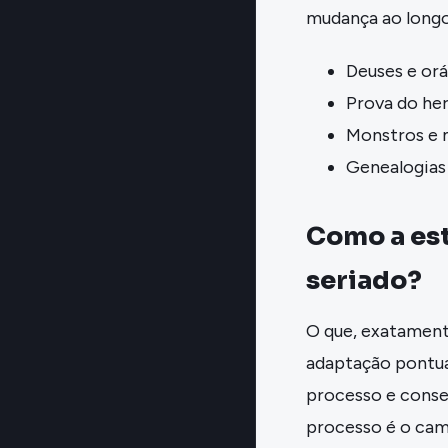
mudança ao long
Deuses e orá
Prova do her
Monstros e 
Genealogias
Como a est
seriado?
O que, exatamente
adaptação pontua
processo e conse
processo é o cam