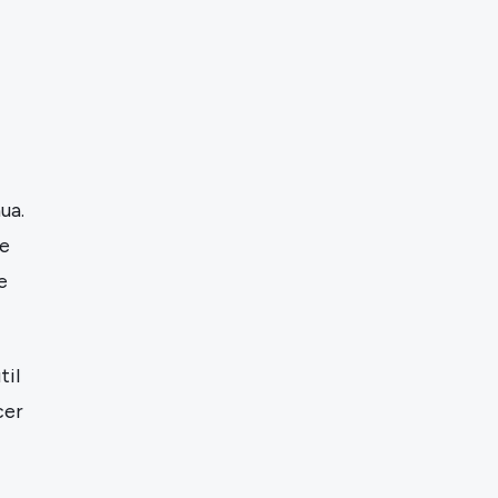
ua.
 e
e
til
cer