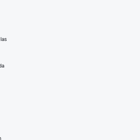
las
da
m