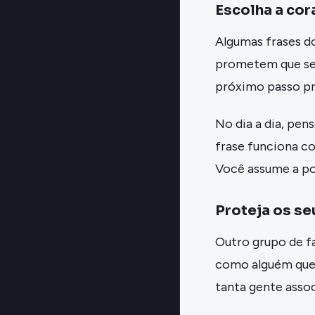
Escolha a cor
Algumas frases d
prometem que será
próximo passo pr
No dia a dia, pen
frase funciona c
Você assume a po
Proteja os se
Outro grupo de fa
como alguém que c
tanta gente asso