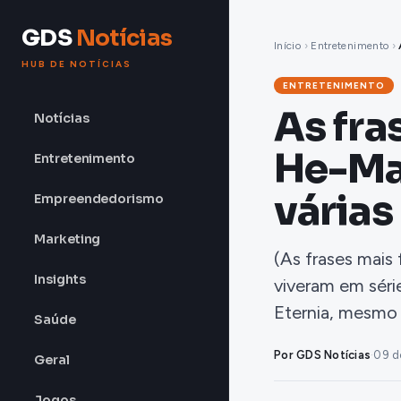
GDS
Notícias
Início
›
Entretenimento
›
HUB DE NOTÍCIAS
ENTRETENIMENTO
As fra
Notícias
He-Ma
Entretenimento
várias
Empreendedorismo
Marketing
(As frases mai
Insights
viveram em séri
Eternia, mesmo
Saúde
Por GDS Notícias
·
09 d
Geral
Jogos