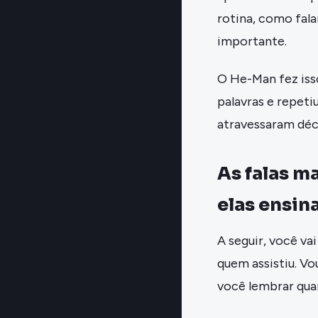
rotina, como fal
importante.
O He-Man fez isso
palavras e repeti
atravessaram déc
As falas m
elas ensi
A seguir, você v
quem assistiu. Vo
você lembrar qua