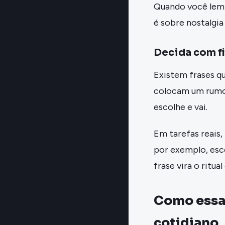
Quando você lembr
é sobre nostalgia
Decida com f
Existem frases qu
colocam um rumo.
escolhe e vai.
Em tarefas reais,
por exemplo, esco
frase vira o ritua
Como essas
cotidiano