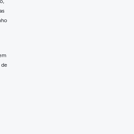
o,
as
nho
sem
 de