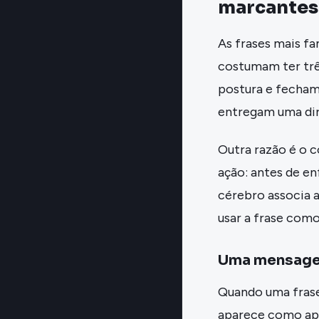
marcantes
As frases mais f
costumam ter três
postura e fecham
entregam uma dire
Outra razão é o 
ação: antes de en
cérebro associa 
usar a frase com
Uma mensagem
Quando uma frase 
aparece como apo