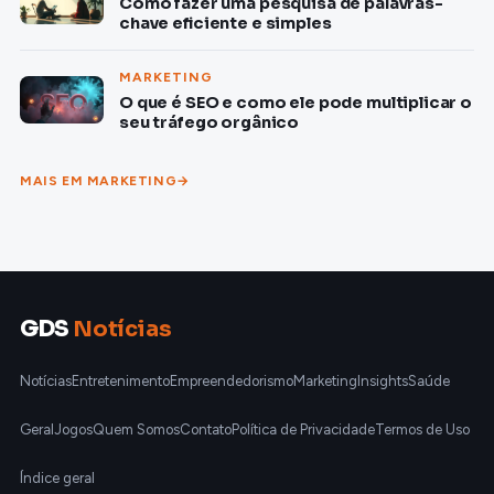
Como fazer uma pesquisa de palavras-
chave eficiente e simples
MARKETING
O que é SEO e como ele pode multiplicar o
seu tráfego orgânico
MAIS EM MARKETING
GDS
Notícias
Notícias
Entretenimento
Empreendedorismo
Marketing
Insights
Saúde
Geral
Jogos
Quem Somos
Contato
Política de Privacidade
Termos de Uso
Índice geral