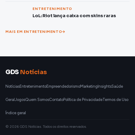
ENTRETENIMENTO
LoL: Riot lança caixa com skins raras
MAIS EM ENTRETENIMENTO
GDS
Notícias
Notícias
Entretenimento
Empreendedorismo
Marketing
Insights
Saúde
Geral
Jogos
Quem Somos
Contato
Política de Privacidade
Termos de Uso
Índice geral
© 2026 GDS Notícias. Todos os direitos reservados.