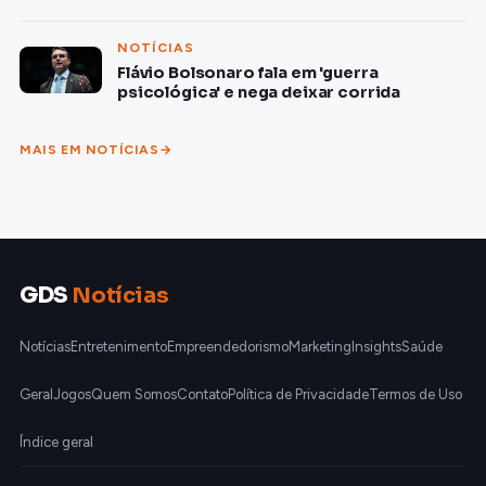
NOTÍCIAS
Flávio Bolsonaro fala em 'guerra
psicológica' e nega deixar corrida
MAIS EM NOTÍCIAS
GDS
Notícias
Notícias
Entretenimento
Empreendedorismo
Marketing
Insights
Saúde
Geral
Jogos
Quem Somos
Contato
Política de Privacidade
Termos de Uso
Índice geral