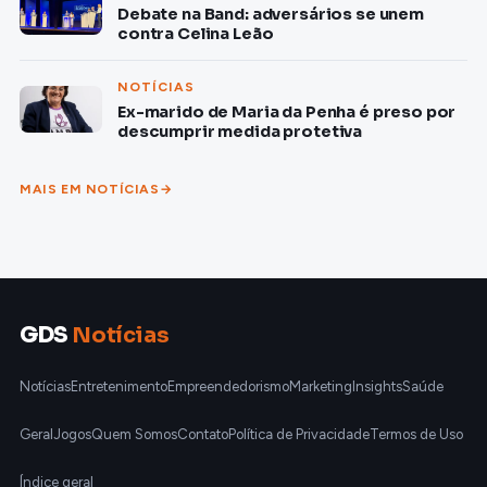
Debate na Band: adversários se unem
contra Celina Leão
NOTÍCIAS
Ex-marido de Maria da Penha é preso por
descumprir medida protetiva
MAIS EM NOTÍCIAS
GDS
Notícias
Notícias
Entretenimento
Empreendedorismo
Marketing
Insights
Saúde
Geral
Jogos
Quem Somos
Contato
Política de Privacidade
Termos de Uso
Índice geral