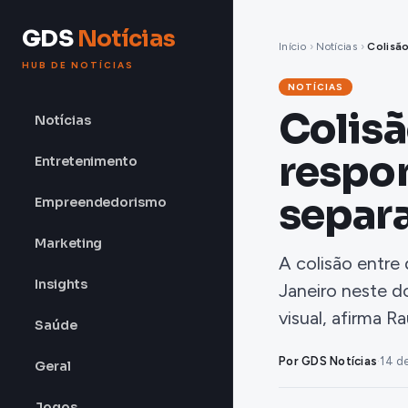
GDS
Notícias
Início
›
Notícias
›
Colisão
HUB DE NOTÍCIAS
NOTÍCIAS
Colisã
Notícias
respo
Entretenimento
separa
Empreendedorismo
Marketing
A colisão entre
Insights
Janeiro neste 
visual, afirma 
Saúde
Por GDS Notícias
·
14 d
Geral
Jogos