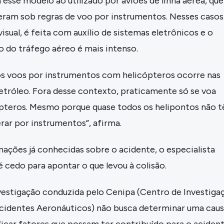
sse modelo ao utilizado por aviões de linha aérea, que
am sob regras de voo por instrumentos. Nesses casos,
isual, é feita com auxílio de sistemas eletrônicos e o
do tráfego aéreo é mais intenso.
os voos por instrumentos com helicópteros ocorre nas
etróleo. Fora desse contexto, praticamente só se voa
ópteros. Mesmo porque quase todos os helipontos não 
rar por instrumentos”, afirma.
ações já conhecidas sobre o acidente, o especialista
é cedo para apontar o que levou à colisão.
nvestigação conduzida pelo Cenipa (Centro de Investiga
cidentes Aeronáuticos) não busca determinar uma cau
ficar fatores que possam ter contribuído para o acident