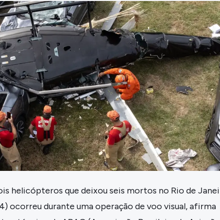
ois helicópteros que deixou seis mortos no Rio de Jane
4) ocorreu durante uma operação de voo visual, afirma