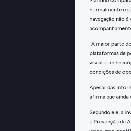
Marinho compara e
normalmente oper
navegação não é v
acompanhamento 
“A maior parte d
plataformas de p
visual com helic
condições de ope
Apesar das inform
afirma que ainda 
Segundo ele, a i
e Prevenção de A
única, mas identi