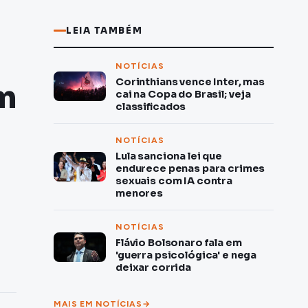
LEIA TAMBÉM
NOTÍCIAS
Corinthians vence Inter, mas
am
cai na Copa do Brasil; veja
classificados
NOTÍCIAS
Lula sanciona lei que
endurece penas para crimes
sexuais com IA contra
menores
NOTÍCIAS
Flávio Bolsonaro fala em
'guerra psicológica' e nega
deixar corrida
MAIS EM NOTÍCIAS