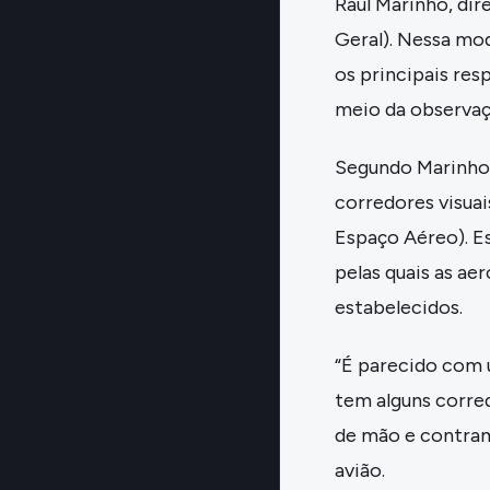
Raul Marinho, dir
Geral). Nessa mod
os principais re
meio da observaç
Segundo Marinho,
corredores visua
Espaço Aéreo). Es
pelas quais as ae
estabelecidos.
“É parecido com
tem alguns corre
de mão e contram
avião.