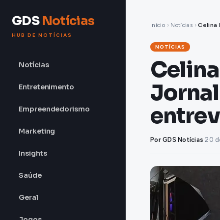
GDS
Notícias
Início
›
Notícias
›
Celina 
HUB DE NOTÍCIAS
NOTÍCIAS
Celina
Notícias
Jornal
Entretenimento
entrev
Empreendedorismo
Marketing
Por GDS Notícias
·
20 d
Insights
Saúde
Geral
Jogos