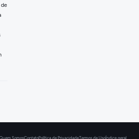
 de
a
s
m
Quem Somos
Contato
Política de Privacidade
Termos de Uso
Índice geral