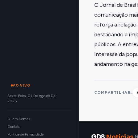
O Jornal de Brasí
comunicação mais 
reforça a relação
destacando a imp
públicos. A entr
interesse da popu
andamento na ge
AO VIVO
COMPARTILHAR:
Sexta-Feira, 07 De Agosto De
2026
Quem Somos
Contato
Política de Privacidade
GDS
Notícias
N