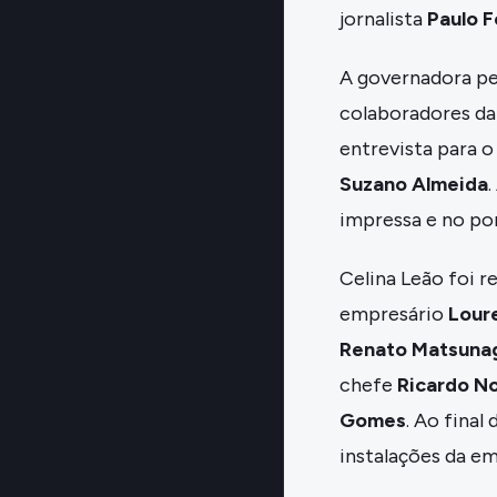
jornalista
Paulo 
A governadora pe
colaboradores da 
entrevista para 
Suzano Almeida
impressa e no por
Celina Leão foi r
empresário
Lour
Renato Matsuna
chefe
Ricardo N
Gomes
. Ao final
instalações da e