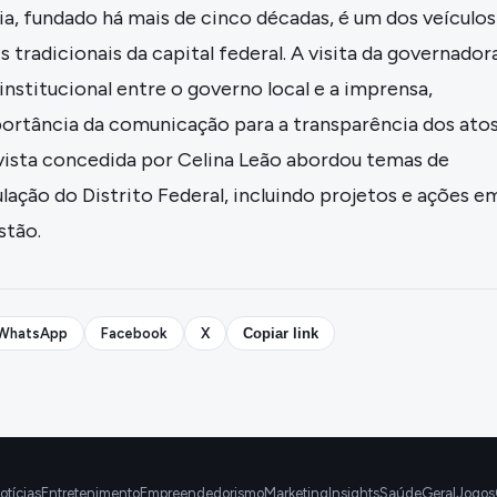
lia, fundado há mais de cinco décadas, é um dos veículos
tradicionais da capital federal. A visita da governador
 institucional entre o governo local e a imprensa,
ortância da comunicação para a transparência dos ato
evista concedida por Celina Leão abordou temas de
lação do Distrito Federal, incluindo projetos e ações e
stão.
WhatsApp
Facebook
X
Copiar link
otícias
Entretenimento
Empreendedorismo
Marketing
Insights
Saúde
Geral
Jogos