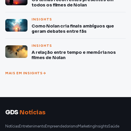
todos os filmes de Nolan
INSIGHTS
Como Nolan cria finais ambíguos que
geram debates entre fãs
INSIGHTS
A relação entre tempo e memória nos
filmes de Nolan
MAIS EM INSIGHTS
GDS
Notícias
Notícias
Entretenimento
Empreendedorismo
Marketing
Insights
Saúde