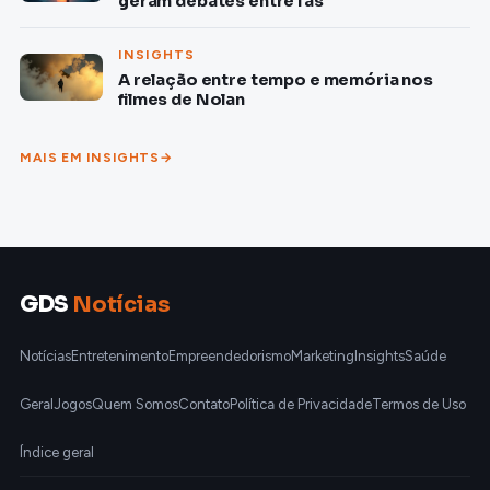
geram debates entre fãs
INSIGHTS
A relação entre tempo e memória nos
filmes de Nolan
MAIS EM INSIGHTS
GDS
Notícias
Notícias
Entretenimento
Empreendedorismo
Marketing
Insights
Saúde
Geral
Jogos
Quem Somos
Contato
Política de Privacidade
Termos de Uso
Índice geral