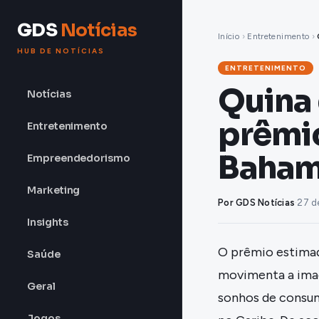
GDS
Notícias
Início
›
Entretenimento
›
HUB DE NOTÍCIAS
ENTRETENIMENTO
Quina 
Notícias
prêmio
Entretenimento
Baha
Empreendedorismo
Marketing
Por GDS Notícias
·
27 d
Insights
O prêmio estim
Saúde
movimenta a imagi
Geral
sonhos de consum
Jogos