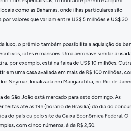
ordo com especialistas, o montante permite adquirir
locais como as Bahamas, onde ilhas particulares são
a por valores que variam entre US$ 5 milhões e US$ 30
e luxo, o prêmio também possibilita a aquisição de be
cutivos, iates e mansões. Uma aeronave similar à usad
ira, por exemplo, está na faixa de US$ 10 milhões. Outr
stir em uma casa avaliada em mais de R$ 100 milhões, c
dor Neymar, localizada em Mangaratiba, no Rio de Janei
na de São João está marcado para este domingo. As
 feitas até as 19h (horário de Brasília) do dia do concu
ica do país ou pelo site da Caixa Econômica Federal. O
imples, com cinco números, é de R$ 2,50.