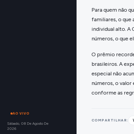
Para quem não qu
familiares, o qu
individual alto.
números, o que e
O prêmio recorde
brasileiros. A exp
especial não acum
números, o valor 
conforme as regra
AO VIVO
COMPARTILHAR:
Sábado, 08 De Agosto De
2026