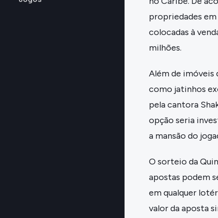
no Caribe. De ac
propriedades em 
colocadas à vend
milhões.
Além de imóveis d
como jatinhos exe
pela cantora Shak
opção seria inve
a mansão do joga
O sorteio da Qui
apostas podem ser
em qualquer lotér
valor da aposta s