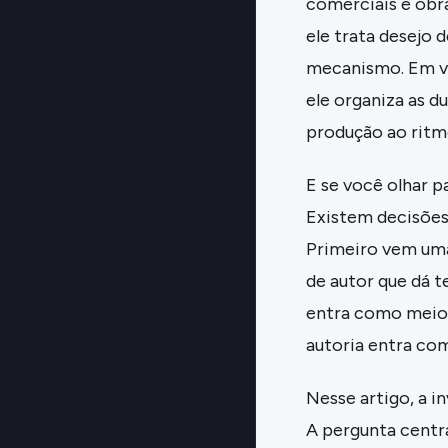
comerciais e obr
ele trata desejo
mecanismo. Em vez
ele organiza as d
produção ao ritm
E se você olhar p
Existem decisões
Primeiro vem uma
de autor que dá t
entra como meio d
autoria entra com
Nesse artigo, a i
A pergunta centr