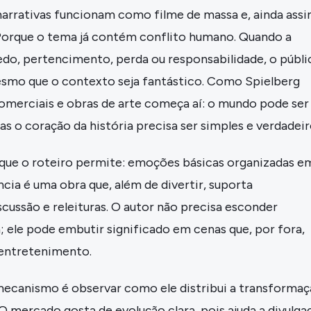
narrativas funcionam como filme de massa e, ainda assi
orque o tema já contém conflito humano. Quando a
do, pertencimento, perda ou responsabilidade, o públi
smo que o contexto seja fantástico. Como Spielberg
comerciais e obras de arte começa aí: o mundo pode ser
as o coração da história precisa ser simples e verdadeir
o que o roteiro permite: emoções básicas organizadas e
cia é uma obra que, além de divertir, suporta
scussão e releituras. O autor não precisa esconder
; ele pode embutir significado em cenas que, por fora,
entretenimento.
canismo é observar como ele distribui a transforma
O mercado gosta de evolução clara, pois ajuda a divulga