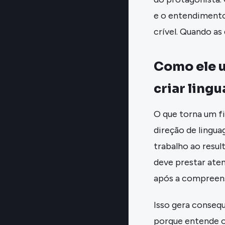
e o entendimento.
crível. Quando as
Como ele u
criar ling
O que torna um fi
direção de lingua
trabalho ao resul
deve prestar ate
após a compreen
Isso gera conseq
porque entende o