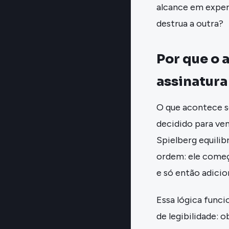
alcance em exper
destrua a outra?
Por que o 
assinatura 
O que acontece se
decidido para ve
Spielberg equilib
ordem: ele começ
e só então adici
Essa lógica func
de legibilidade: 