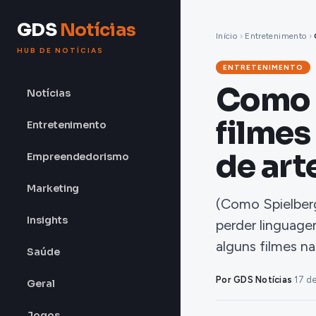
GDS
Notícias
Início
›
Entretenimento
›
HUB DE NOTÍCIAS
ENTRETENIMENTO
Como S
Notícias
filmes
Entretenimento
de art
Empreendedorismo
Marketing
(Como Spielberg
Insights
perder linguage
alguns filmes n
Saúde
Por GDS Notícias
·
17 d
Geral
Jogos