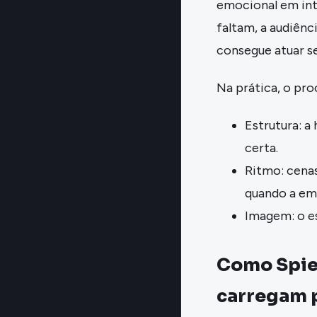
emocional em int
faltam, a audiênci
consegue atuar s
Na prática, o pro
Estrutura: a
certa.
Ritmo: cenas
quando a emo
Imagem: o es
Como Spiel
carregam p