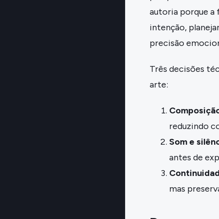
autoria porque a
intenção, planej
precisão emocion
Três decisões té
arte:
Composição
reduzindo c
Som e silênc
antes de exp
Continuidad
mas preserv