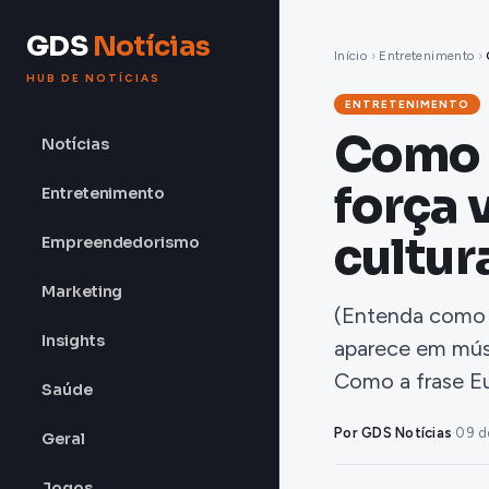
GDS
Notícias
Início
›
Entretenimento
›
HUB DE NOTÍCIAS
ENTRETENIMENTO
Como a
Notícias
força 
Entretenimento
cultur
Empreendedorismo
Marketing
(Entenda como a
Insights
aparece em músic
Como a frase E
Saúde
Por GDS Notícias
·
09 d
Geral
Jogos