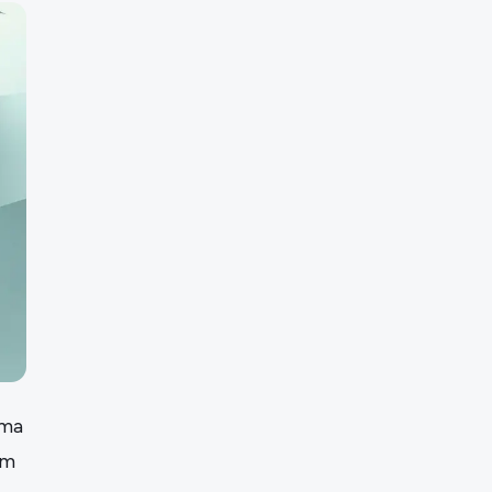
uma
em