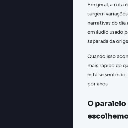
Em geral, a rota 
surgem variações
narrativas do dia
em áudio usado po
separada da orig
Quando isso acon
mais rápido do q
está se sentindo
por anos.
O paralelo
escolhemos