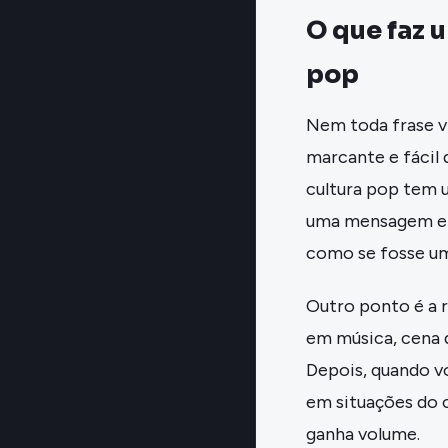
O que faz 
pop
Nem toda frase vi
marcante e fácil 
cultura pop tem 
uma mensagem em
como se fosse um
Outro ponto é a 
em música, cena d
Depois, quando v
em situações do 
ganha volume.