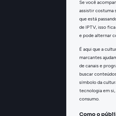
Se você acompanh
assistir costuma 
que está passand
de IPTV, isso fic
e pode alternar c
É aqui que a cult
marcantes ajudam
de canais e prog
buscar conteúdos
símbolo da cultu
tecnologia em si,
consumo.
Como o públi