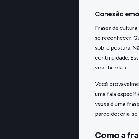
Conexão emoc
Frases de cultura
se reconhecer. Qu
sobre postura. Nã
continuidade. Es
virar bordão.
Você provavelmen
uma fala específi
vezes é uma frase
parecido: cria-s
Como a fra