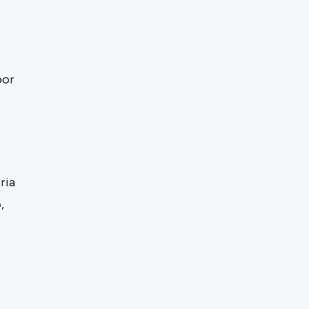
por
ria
,