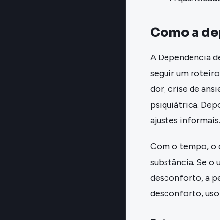
Como a de
A Dependência de
seguir um roteiro
dor, crise de ans
psiquiátrica. Dep
ajustes informais.
Com o tempo, o c
substância. Se o 
desconforto, a p
desconforto, uso,