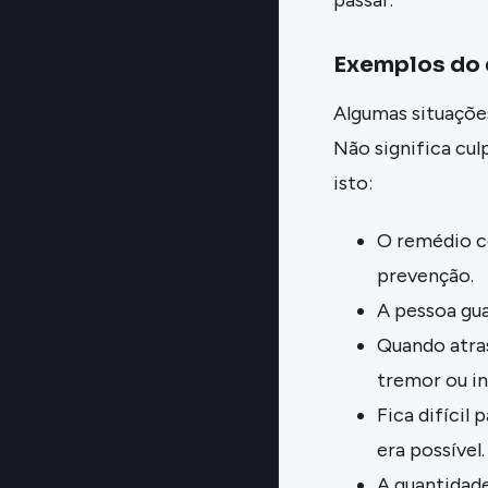
Exemplos do d
Algumas situações
Não significa cul
isto:
O remédio co
prevenção.
A pessoa gua
Quando atras
tremor ou in
Fica difíci
era possível.
A quantidad