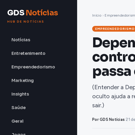
GDS
Notícias
Início
›
Empreendedoris
HUB DE NOTÍCIAS
EMPREENDEDORISMO
Depen
Notícias
contro
Entretenimento
passa 
Empreendedorismo
Marketing
(Entender a Dep
Insights
oculto ajuda a r
sair.)
Saúde
Por GDS Notícias
·
21 d
Geral
Jogos