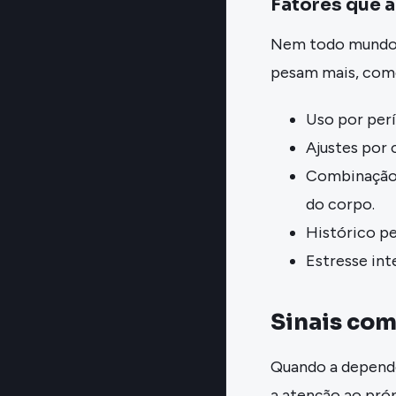
Fatores que 
Nem todo mundo 
pesam mais, com
Uso por perí
Ajustes por
Combinação c
do corpo.
Histórico pe
Estresse int
Sinais com
Quando a dependê
a atenção ao pró