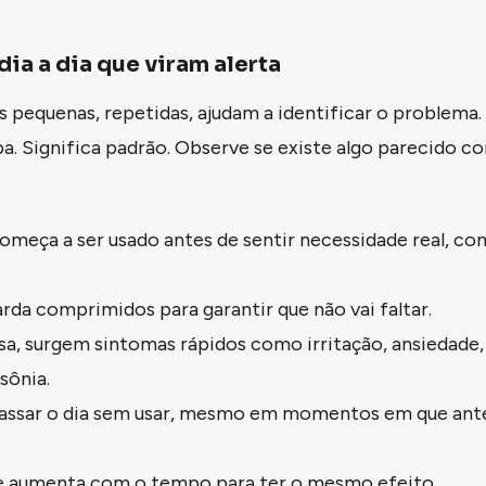
ia a dia que viram alerta
 pequenas, repetidas, ajudam a identificar o problema.
pa. Significa padrão. Observe se existe algo parecido c
meça a ser usado antes de sentir necessidade real, c
rda comprimidos para garantir que não vai faltar.
a, surgem sintomas rápidos como irritação, ansiedade,
sônia.
l passar o dia sem usar, mesmo em momentos em que ant
e aumenta com o tempo para ter o mesmo efeito.