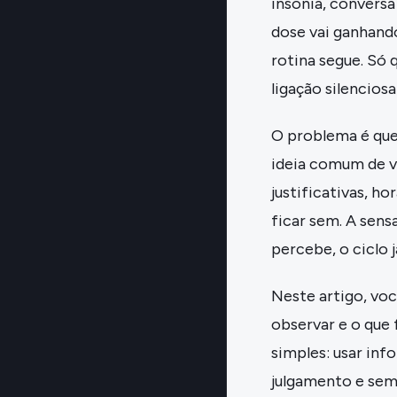
insônia, convers
dose vai ganhando
rotina segue. Só 
ligação silencios
O problema é qu
ideia comum de ví
justificativas, h
ficar sem. A sens
percebe, o ciclo j
Neste artigo, vo
observar e o que 
simples: usar inf
julgamento e sem