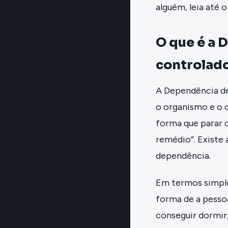
alguém, leia até 
O que é a
controlado
A Dependência de
o organismo e o
forma que parar 
remédio”. Existe
dependência.
Em termos simples
forma de a pessoa
conseguir dormir,