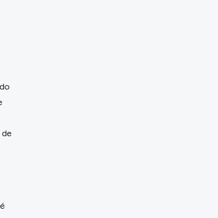
ndo
e
 de
 é