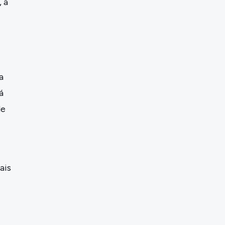
 a
a
á
de
ais