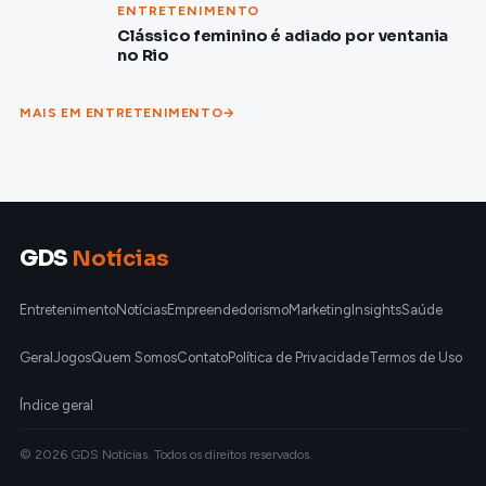
ENTRETENIMENTO
Clássico feminino é adiado por ventania
no Rio
MAIS EM ENTRETENIMENTO
GDS
Notícias
Entretenimento
Notícias
Empreendedorismo
Marketing
Insights
Saúde
Geral
Jogos
Quem Somos
Contato
Política de Privacidade
Termos de Uso
Índice geral
© 2026 GDS Notícias. Todos os direitos reservados.