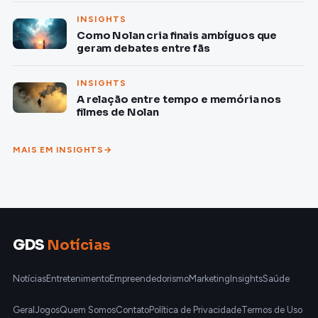
INSIGHTS
Como Nolan cria finais ambíguos que
geram debates entre fãs
INSIGHTS
A relação entre tempo e memória nos
filmes de Nolan
MAIS EM INSIGHTS
GDS
Notícias
Notícias
Entretenimento
Empreendedorismo
Marketing
Insights
Saúde
Geral
Jogos
Quem Somos
Contato
Política de Privacidade
Termos de Uso